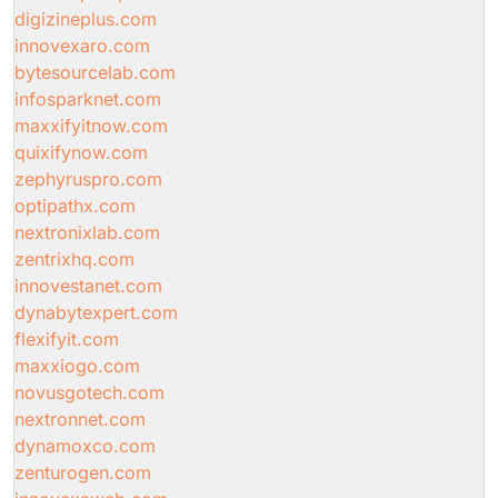
digizineplus.com
innovexaro.com
bytesourcelab.com
infosparknet.com
maxxifyitnow.com
quixifynow.com
zephyruspro.com
optipathx.com
nextronixlab.com
zentrixhq.com
innovestanet.com
dynabytexpert.com
flexifyit.com
maxxiogo.com
novusgotech.com
nextronnet.com
dynamoxco.com
zenturogen.com