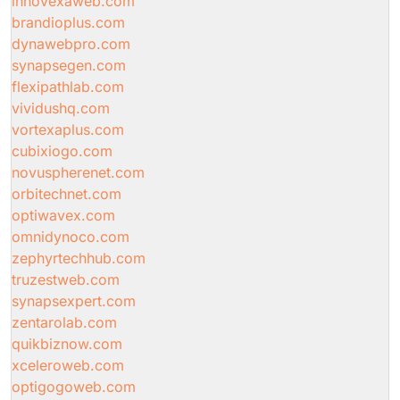
innovexaweb.com
brandioplus.com
dynawebpro.com
synapsegen.com
flexipathlab.com
vividushq.com
vortexaplus.com
cubixiogo.com
novuspherenet.com
orbitechnet.com
optiwavex.com
omnidynoco.com
zephyrtechhub.com
truzestweb.com
synapsexpert.com
zentarolab.com
quikbiznow.com
xceleroweb.com
optigogoweb.com