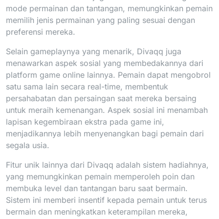
mode permainan dan tantangan, memungkinkan pemain
memilih jenis permainan yang paling sesuai dengan
preferensi mereka.
Selain gameplaynya yang menarik, Divaqq juga
menawarkan aspek sosial yang membedakannya dari
platform game online lainnya. Pemain dapat mengobrol
satu sama lain secara real-time, membentuk
persahabatan dan persaingan saat mereka bersaing
untuk meraih kemenangan. Aspek sosial ini menambah
lapisan kegembiraan ekstra pada game ini,
menjadikannya lebih menyenangkan bagi pemain dari
segala usia.
Fitur unik lainnya dari Divaqq adalah sistem hadiahnya,
yang memungkinkan pemain memperoleh poin dan
membuka level dan tantangan baru saat bermain.
Sistem ini memberi insentif kepada pemain untuk terus
bermain dan meningkatkan keterampilan mereka,