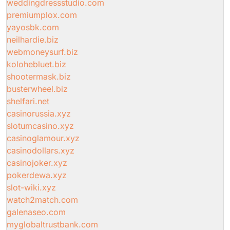
weddingdressstudio.com
premiumplox.com
yayosbk.com
neilhardie.biz
webmoneysurf.biz
kolohebluet.biz
shootermask.biz
busterwheel.biz
shelfari.net
casinorussia.xyz
slotumcasino.xyz
casinoglamour.xyz
casinodollars.xyz
casinojoker.xyz
pokerdewa.xyz
slot-wiki.xyz
watch2match.com
galenaseo.com
myglobaltrustbank.com