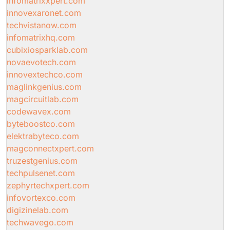
infomatrixxpert.com
innovexaronet.com
techvistanow.com
infomatrixhq.com
cubixiosparklab.com
novaevotech.com
innovextechco.com
maglinkgenius.com
magcircuitlab.com
codewavex.com
byteboostco.com
elektrabyteco.com
magconnectxpert.com
truzestgenius.com
techpulsenet.com
zephyrtechxpert.com
infovortexco.com
digizinelab.com
techwavego.com