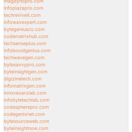
magdynopro.com
infoplazapro.com
techreviveit.com
infowavexpert.com
bytegeniusco.com
codematrixhub.com
techsenseplus.com
infoboostgenius.com
techwavegen.com
bytesavvypro.com
byteinsightgen.com
digizinetech.com
infomatrixgen.com
innovexarolab.com
infobytetechlab.com
codespherepro.com
codegenixnet.com
bytesourceweb.com
byteinsightnow.com