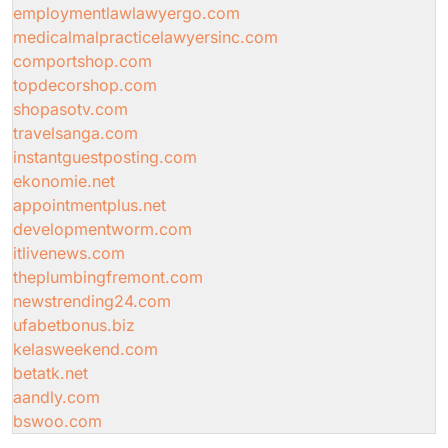
employmentlawlawyergo.com
medicalmalpracticelawyersinc.com
comportshop.com
topdecorshop.com
shopasotv.com
travelsanga.com
instantguestposting.com
ekonomie.net
appointmentplus.net
developmentworm.com
itlivenews.com
theplumbingfremont.com
newstrending24.com
ufabetbonus.biz
kelasweekend.com
betatk.net
aandly.com
bswoo.com