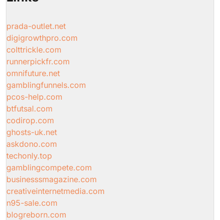
prada-outlet.net
digigrowthpro.com
colttrickle.com
runnerpickfr.com
omnifuture.net
gamblingfunnels.com
pcos-help.com
btfutsal.com
codirop.com
ghosts-uk.net
askdono.com
techonly.top
gamblingcompete.com
businesssmagazine.com
creativeinternetmedia.com
n95-sale.com
blogreborn.com