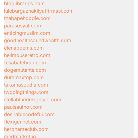
bloglibraries.com
luleburgaznakliyatfirmasi.com
thebapehoodie.com
parasosyal.com
enticingmuslim.com
goodhealthsoundwealth.com
elenapoems.com
hellmouseretro.com
fcsabatehran.com
dogemutants.com
duramaxtop.com
takamasoudia.com
twdoingthings.com
stellabluedesignsco.com
paulsauthor.com
desirablecodeful.com
flexigennet.com
heronameclub.com
medmarket.io