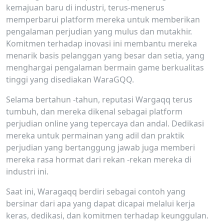
kemajuan baru di industri, terus-menerus
memperbarui platform mereka untuk memberikan
pengalaman perjudian yang mulus dan mutakhir.
Komitmen terhadap inovasi ini membantu mereka
menarik basis pelanggan yang besar dan setia, yang
menghargai pengalaman bermain game berkualitas
tinggi yang disediakan WaraGQQ.
Selama bertahun -tahun, reputasi Wargaqq terus
tumbuh, dan mereka dikenal sebagai platform
perjudian online yang tepercaya dan andal. Dedikasi
mereka untuk permainan yang adil dan praktik
perjudian yang bertanggung jawab juga memberi
mereka rasa hormat dari rekan -rekan mereka di
industri ini.
Saat ini, Waragaqq berdiri sebagai contoh yang
bersinar dari apa yang dapat dicapai melalui kerja
keras, dedikasi, dan komitmen terhadap keunggulan.