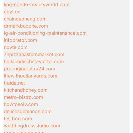
linq-condo-beautyworld.com
ebyt.cc
chaindaohang.com
drmarkbuddha.com
lg-air-conditioning-maintenance.com
infoorator.com
novte.com
7hpizzaeasternmarket.com
hollaendisches-viertel.com
proengine-ultra24.com
lifewithoutlanyards.com
traida.net
kitchandhoney.com
metro-bistro.com
howtosolv.com
delicesdemanon.com
testboo.com
weddingdressstudio.com
premiumplox.com