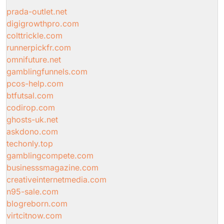
prada-outlet.net
digigrowthpro.com
colttrickle.com
runnerpickfr.com
omnifuture.net
gamblingfunnels.com
pcos-help.com
btfutsal.com
codirop.com
ghosts-uk.net
askdono.com
techonly.top
gamblingcompete.com
businesssmagazine.com
creativeinternetmedia.com
n95-sale.com
blogreborn.com
virtcitnow.com