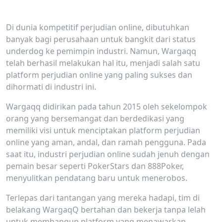
Di dunia kompetitif perjudian online, dibutuhkan
banyak bagi perusahaan untuk bangkit dari status
underdog ke pemimpin industri. Namun, Wargaqq
telah berhasil melakukan hal itu, menjadi salah satu
platform perjudian online yang paling sukses dan
dihormati di industri ini.
Wargaqq didirikan pada tahun 2015 oleh sekelompok
orang yang bersemangat dan berdedikasi yang
memiliki visi untuk menciptakan platform perjudian
online yang aman, andal, dan ramah pengguna. Pada
saat itu, industri perjudian online sudah jenuh dengan
pemain besar seperti PokerStars dan 888Poker,
menyulitkan pendatang baru untuk menerobos.
Terlepas dari tantangan yang mereka hadapi, tim di
belakang WargaqQ bertahan dan bekerja tanpa lelah
untuk membangun platform yang menawarkan