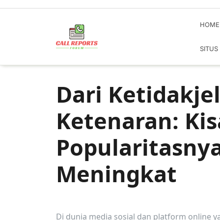
Skip
to
HOME
content
SITUS
Dari Ketidakje
Ketenaran: Ki
Popularitasny
Meningkat
Di dunia media sosial dan platform online ya