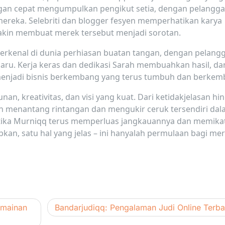
ngan cepat mengumpulkan pengikut setia, dengan pelangg
ereka. Selebriti dan blogger fesyen memperhatikan karya
kin membuat merek tersebut menjadi sorotan.
terkenal di dunia perhiasan buatan tangan, dengan pelang
aru. Kerja keras dan dedikasi Sarah membuahkan hasil, da
menjadi bisnis berkembang yang terus tumbuh dan berkem
an, kreativitas, dan visi yang kuat. Dari ketidakjelasan hi
elah menantang rintangan dan mengukir ceruk tersendiri da
etika Murniqq terus memperluas jangkauannya dan memika
an, satu hal yang jelas – ini hanyalah permulaan bagi me
rmainan
Bandarjudiqq: Pengalaman Judi Online Terba