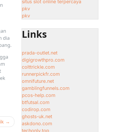
situs slot online terpercaya
an
pkv
pkv
gan
Links
n dia
bang.
prada-outlet.net
ngga
digigrowthpro.com
lam
colttrickle.com
t
runnerpickfr.com
rek
omnifuture.net
gamblingfunnels.com
pcos-help.com
btfutsal.com
codirop.com
ghosts-uk.net
ik
askdono.com
techonly.top