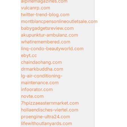
alpinemagazines.com
vulcanrp.com
twitter-trend-blog.com
montblancpensonlineoutletsale.com
babygadgetsreview.com
akupunktur-ambulanz.com
whatiremembered.com
linq-condo-beautyworld.com
ebyt.cc
chaindaohang.com
drmarkbuddha.com
lg-air-conditioning-
maintenance.com
infoorator.com
novte.com
7hpizzaeasternmarket.com
hollaendisches-viertel.com
proengine-ultra24.com
lifewithoutlanyards.com