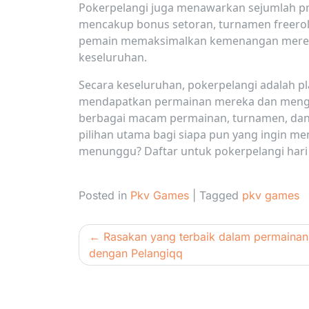
Pokerpelangi juga menawarkan sejumlah pr
mencakup bonus setoran, turnamen freerol
pemain memaksimalkan kemenangan merek
keseluruhan.
Secara keseluruhan, pokerpelangi adalah p
mendapatkan permainan mereka dan mengal
berbagai macam permainan, turnamen, dan 
pilihan utama bagi siapa pun yang ingin m
menunggu? Daftar untuk pokerpelangi hari 
Posted in
Pkv Games
|
Tagged
pkv games
Post
Rasakan yang terbaik dalam permainan
dengan Pelangiqq
navigation