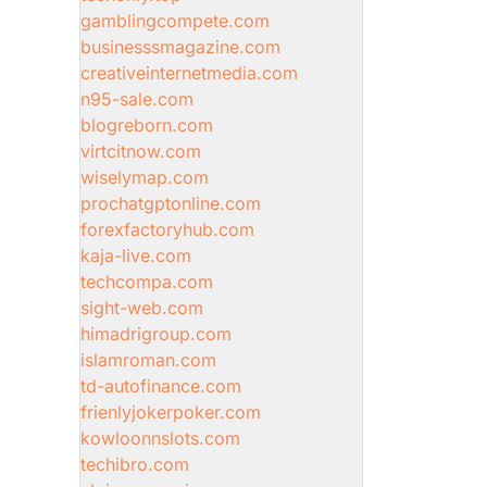
gamblingcompete.com
businesssmagazine.com
creativeinternetmedia.com
n95-sale.com
blogreborn.com
virtcitnow.com
wiselymap.com
prochatgptonline.com
forexfactoryhub.com
kaja-live.com
techcompa.com
sight-web.com
himadrigroup.com
islamroman.com
td-autofinance.com
frienlyjokerpoker.com
kowloonnslots.com
techibro.com