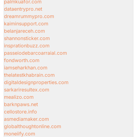
palmkuafor.com
dataentrypro.net
dreamrummypro.com
kaiminsupport.com
belanjareceh.com
shannonsticker.com
insprationbuzz.com
passeiodebarcoarraial.com
fondworth.com
iamseharkhan.com
thelatestkhabrain.com
digitaldesignproperties.com
sarkariresultex.com
mealizo.com
barknpaws.net
cellostore.info
asmediamaker.com
globalthoughtonline.com
moneiify.com