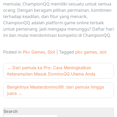
memulai, ChampionQQ memiliki sesuatu untuk semua
orang. Dengan beragam pilihan permainan, komitmen
terhadap keadilan, dan fitur yang menarik,
ChampionQQ adalah platform game online terbaik
untuk pemenang. Jadi mengapa menunggu? Daftar hari
ini dan mulai mendominasi kompetisi di ChampionQQ.
Posted in
Pkv Games
,
Slot
|
Tagged
pkv games
,
slot
Post
Dari pemula ke Pro: Cara Meningkatkan
navigation
Keterampilan Masuk DominoQQ Utama Anda
Bangkitnya Masterdomino99: dari pemula hingga
juara
Search