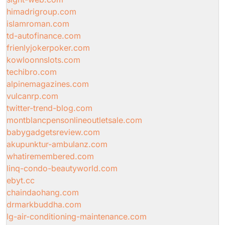
himadrigroup.com
islamroman.com
td-autofinance.com
frienlyjokerpoker.com
kowloonnslots.com
techibro.com
alpinemagazines.com
vulcanrp.com
twitter-trend-blog.com
montblancpensonlineoutletsale.com
babygadgetsreview.com
akupunktur-ambulanz.com
whatiremembered.com
linq-condo-beautyworld.com
ebyt.cc
chaindaohang.com
drmarkbuddha.com
lg-air-conditioning-maintenance.com