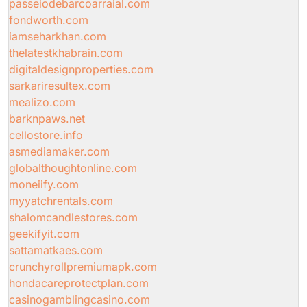
passeiodebarcoarraial.com
fondworth.com
iamseharkhan.com
thelatestkhabrain.com
digitaldesignproperties.com
sarkariresultex.com
mealizo.com
barknpaws.net
cellostore.info
asmediamaker.com
globalthoughtonline.com
moneiify.com
myyatchrentals.com
shalomcandlestores.com
geekifyit.com
sattamatkaes.com
crunchyrollpremiumapk.com
hondacareprotectplan.com
casinogamblingcasino.com