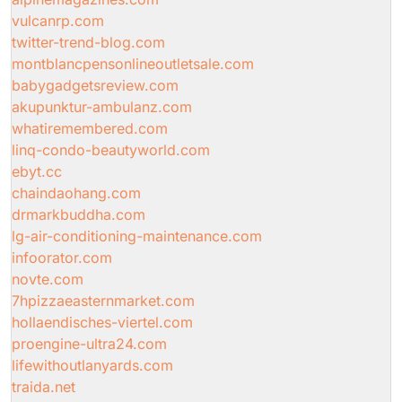
vulcanrp.com
twitter-trend-blog.com
montblancpensonlineoutletsale.com
babygadgetsreview.com
akupunktur-ambulanz.com
whatiremembered.com
linq-condo-beautyworld.com
ebyt.cc
chaindaohang.com
drmarkbuddha.com
lg-air-conditioning-maintenance.com
infoorator.com
novte.com
7hpizzaeasternmarket.com
hollaendisches-viertel.com
proengine-ultra24.com
lifewithoutlanyards.com
traida.net