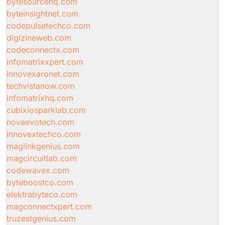
bytesourcehq.com
byteinsightnet.com
codepulsetechco.com
digizineweb.com
codeconnectx.com
infomatrixxpert.com
innovexaronet.com
techvistanow.com
infomatrixhq.com
cubixiosparklab.com
novaevotech.com
innovextechco.com
maglinkgenius.com
magcircuitlab.com
codewavex.com
byteboostco.com
elektrabyteco.com
magconnectxpert.com
truzestgenius.com