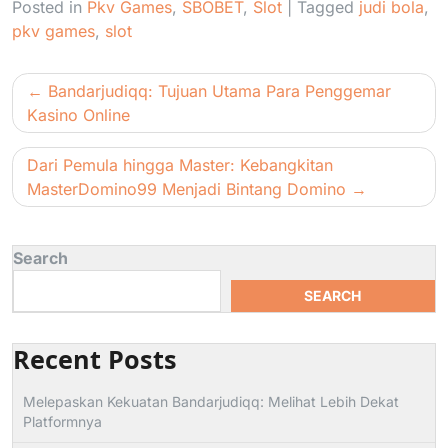
Posted in
Pkv Games
,
SBOBET
,
Slot
|
Tagged
judi bola
,
pkv games
,
slot
Post
Bandarjudiqq: Tujuan Utama Para Penggemar
navigation
Kasino Online
Dari Pemula hingga Master: Kebangkitan
MasterDomino99 Menjadi Bintang Domino
Search
SEARCH
Recent Posts
Melepaskan Kekuatan Bandarjudiqq: Melihat Lebih Dekat
Platformnya