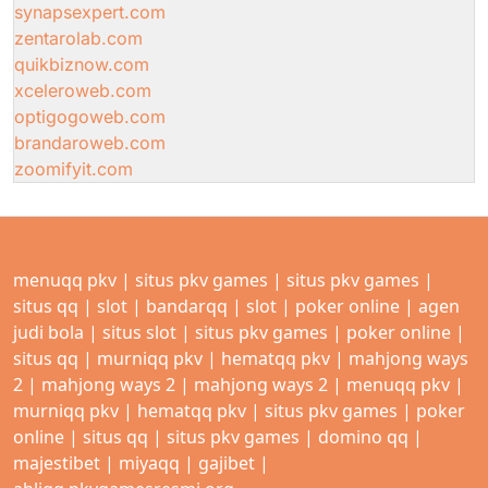
synapsexpert.com
zentarolab.com
quikbiznow.com
xceleroweb.com
optigogoweb.com
brandaroweb.com
zoomifyit.com
menuqq pkv
|
situs pkv games
|
situs pkv games
|
situs qq
|
slot
|
bandarqq
|
slot
|
poker online
|
agen
judi bola
|
situs slot
|
situs pkv games
|
poker online
|
situs qq
|
murniqq pkv
|
hematqq pkv
|
mahjong ways
2
|
mahjong ways 2
|
mahjong ways 2
|
menuqq pkv
|
murniqq pkv
|
hematqq pkv
|
situs pkv games
|
poker
online
|
situs qq
|
situs pkv games
|
domino qq
|
majestibet
|
miyaqq
|
gajibet
|