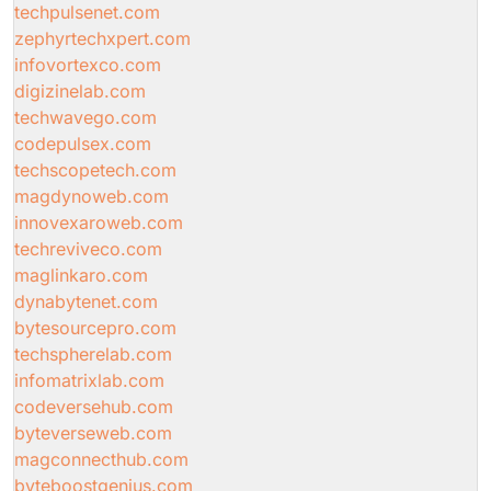
techpulsenet.com
zephyrtechxpert.com
infovortexco.com
digizinelab.com
techwavego.com
codepulsex.com
techscopetech.com
magdynoweb.com
innovexaroweb.com
techreviveco.com
maglinkaro.com
dynabytenet.com
bytesourcepro.com
techspherelab.com
infomatrixlab.com
codeversehub.com
byteverseweb.com
magconnecthub.com
byteboostgenius.com