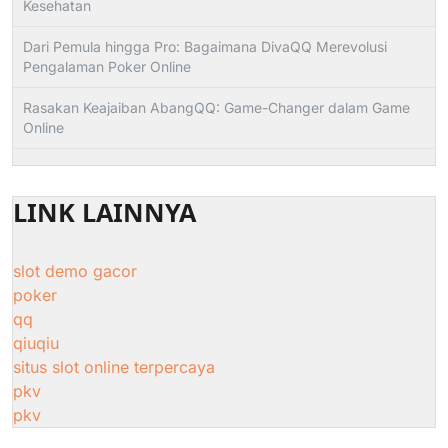
Kesehatan
Dari Pemula hingga Pro: Bagaimana DivaQQ Merevolusi
Pengalaman Poker Online
Rasakan Keajaiban AbangQQ: Game-Changer dalam Game
Online
LINK LAINNYA
slot demo gacor
poker
qq
qiuqiu
situs slot online terpercaya
pkv
pkv