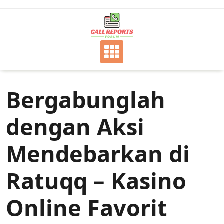
Skip
to
content
Bergabunglah
dengan Aksi
Mendebarkan di
Ratuqq – Kasino
Online Favorit