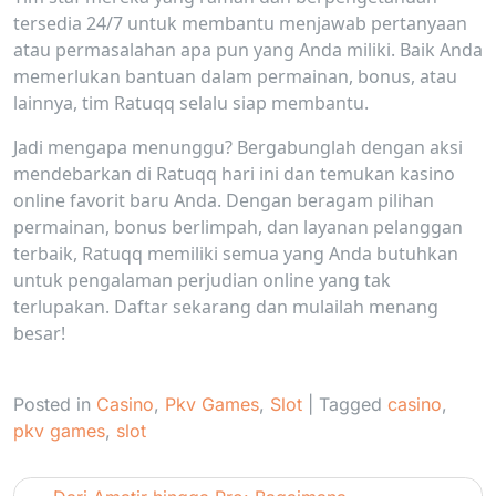
tersedia 24/7 untuk membantu menjawab pertanyaan
atau permasalahan apa pun yang Anda miliki. Baik Anda
memerlukan bantuan dalam permainan, bonus, atau
lainnya, tim Ratuqq selalu siap membantu.
Jadi mengapa menunggu? Bergabunglah dengan aksi
mendebarkan di Ratuqq hari ini dan temukan kasino
online favorit baru Anda. Dengan beragam pilihan
permainan, bonus berlimpah, dan layanan pelanggan
terbaik, Ratuqq memiliki semua yang Anda butuhkan
untuk pengalaman perjudian online yang tak
terlupakan. Daftar sekarang dan mulailah menang
besar!
Posted in
Casino
,
Pkv Games
,
Slot
|
Tagged
casino
,
pkv games
,
slot
Post