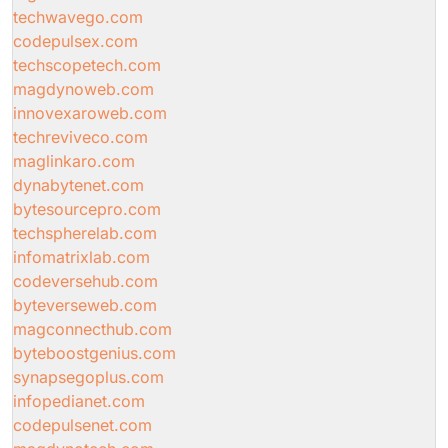
techwavego.com
codepulsex.com
techscopetech.com
magdynoweb.com
innovexaroweb.com
techreviveco.com
maglinkaro.com
dynabytenet.com
bytesourcepro.com
techspherelab.com
infomatrixlab.com
codeversehub.com
byteverseweb.com
magconnecthub.com
byteboostgenius.com
synapsegoplus.com
infopedianet.com
codepulsenet.com