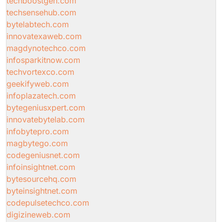
techboostgen.com
techsensehub.com
bytelabtech.com
innovatexaweb.com
magdynotechco.com
infosparkitnow.com
techvortexco.com
geekifyweb.com
infoplazatech.com
bytegeniusxpert.com
innovatebytelab.com
infobytepro.com
magbytego.com
codegeniusnet.com
infoinsightnet.com
bytesourcehq.com
byteinsightnet.com
codepulsetechco.com
digizineweb.com