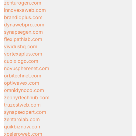
zenturogen.com
innovexaweb.com
brandioplus.com
dynawebpro.com
synapsegen.com
flexipathlab.com
vividushq.com
vortexaplus.com
cubixiogo.com
novuspherenet.com
orbitechnet.com
optiwavex.com
omnidynoco.com
zephyrtechhub.com
truzestweb.com
synapsexpert.com
zentarolab.com
quikbiznow.com
xceleroweb.com