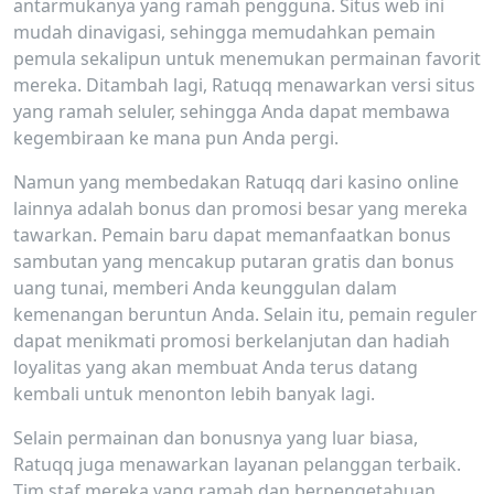
antarmukanya yang ramah pengguna. Situs web ini
mudah dinavigasi, sehingga memudahkan pemain
pemula sekalipun untuk menemukan permainan favorit
mereka. Ditambah lagi, Ratuqq menawarkan versi situs
yang ramah seluler, sehingga Anda dapat membawa
kegembiraan ke mana pun Anda pergi.
Namun yang membedakan Ratuqq dari kasino online
lainnya adalah bonus dan promosi besar yang mereka
tawarkan. Pemain baru dapat memanfaatkan bonus
sambutan yang mencakup putaran gratis dan bonus
uang tunai, memberi Anda keunggulan dalam
kemenangan beruntun Anda. Selain itu, pemain reguler
dapat menikmati promosi berkelanjutan dan hadiah
loyalitas yang akan membuat Anda terus datang
kembali untuk menonton lebih banyak lagi.
Selain permainan dan bonusnya yang luar biasa,
Ratuqq juga menawarkan layanan pelanggan terbaik.
Tim staf mereka yang ramah dan berpengetahuan