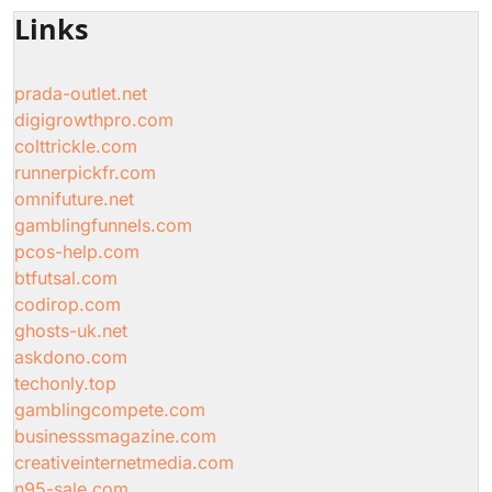
Links
prada-outlet.net
digigrowthpro.com
colttrickle.com
runnerpickfr.com
omnifuture.net
gamblingfunnels.com
pcos-help.com
btfutsal.com
codirop.com
ghosts-uk.net
askdono.com
techonly.top
gamblingcompete.com
businesssmagazine.com
creativeinternetmedia.com
n95-sale.com