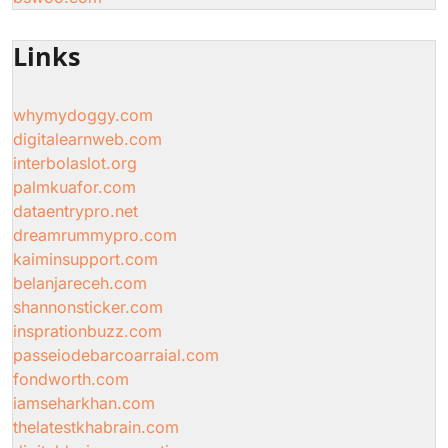
Links
whymydoggy.com
digitalearnweb.com
interbolaslot.org
palmkuafor.com
dataentrypro.net
dreamrummypro.com
kaiminsupport.com
belanjareceh.com
shannonsticker.com
insprationbuzz.com
passeiodebarcoarraial.com
fondworth.com
iamseharkhan.com
thelatestkhabrain.com