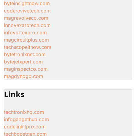
byteinsightnow.com
coderevivetech.com
magrevolveco.com
innovexarotech.com
infovortexpro.com
magcircuitplus.com
techscopeitnow.com
bytetronixnet.com
bytejetxpert.com
maginspectco.com
magdynogo.com
Links
techtronixhq.com
infogadgethub.com
codelinkitpro.com
techboostgen.com