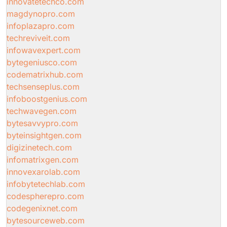
innovatetechco.com
magdynopro.com
infoplazapro.com
techreviveit.com
infowavexpert.com
bytegeniusco.com
codematrixhub.com
techsenseplus.com
infoboostgenius.com
techwavegen.com
bytesavvypro.com
byteinsightgen.com
digizinetech.com
infomatrixgen.com
innovexarolab.com
infobytetechlab.com
codespherepro.com
codegenixnet.com
bytesourceweb.com