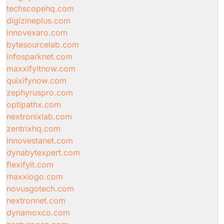
techscopehq.com
digizineplus.com
innovexaro.com
bytesourcelab.com
infosparknet.com
maxxifyitnow.com
quixifynow.com
zephyruspro.com
optipathx.com
nextronixlab.com
zentrixhq.com
innovestanet.com
dynabytexpert.com
flexifyit.com
maxxiogo.com
novusgotech.com
nextronnet.com
dynamoxco.com