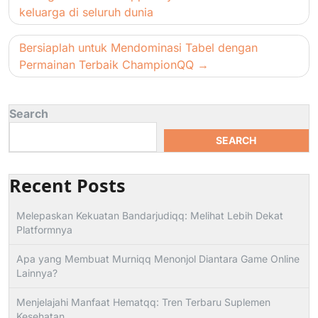
navigation
keluarga di seluruh dunia
Bersiaplah untuk Mendominasi Tabel dengan
Permainan Terbaik ChampionQQ
Search
SEARCH
Recent Posts
Melepaskan Kekuatan Bandarjudiqq: Melihat Lebih Dekat
Platformnya
Apa yang Membuat Murniqq Menonjol Diantara Game Online
Lainnya?
Menjelajahi Manfaat Hematqq: Tren Terbaru Suplemen
Kesehatan