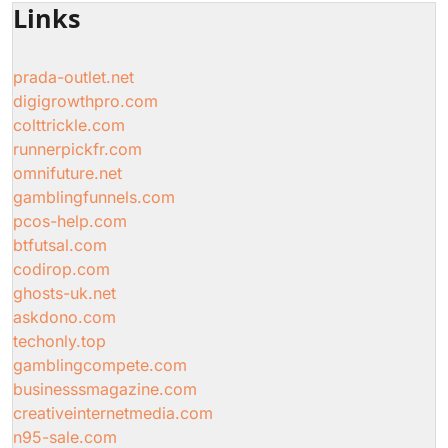
Links
prada-outlet.net
digigrowthpro.com
colttrickle.com
runnerpickfr.com
omnifuture.net
gamblingfunnels.com
pcos-help.com
btfutsal.com
codirop.com
ghosts-uk.net
askdono.com
techonly.top
gamblingcompete.com
businesssmagazine.com
creativeinternetmedia.com
n95-sale.com