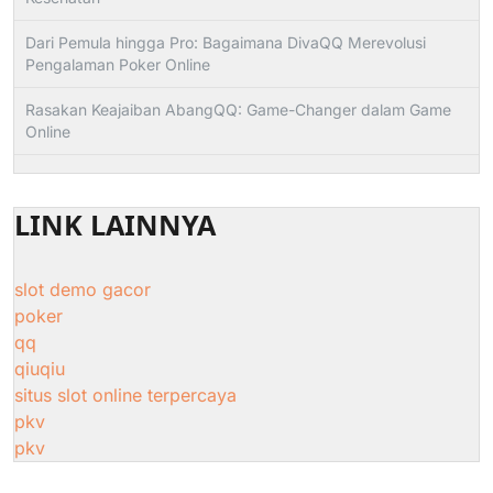
Dari Pemula hingga Pro: Bagaimana DivaQQ Merevolusi
Pengalaman Poker Online
Rasakan Keajaiban AbangQQ: Game-Changer dalam Game
Online
LINK LAINNYA
slot demo gacor
poker
qq
qiuqiu
situs slot online terpercaya
pkv
pkv