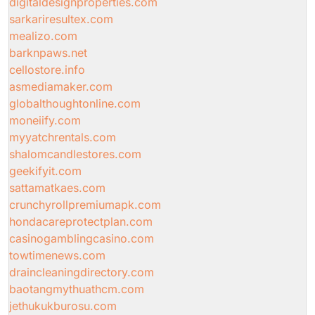
digitaldesignproperties.com
sarkariresultex.com
mealizo.com
barknpaws.net
cellostore.info
asmediamaker.com
globalthoughtonline.com
moneiify.com
myyatchrentals.com
shalomcandlestores.com
geekifyit.com
sattamatkaes.com
crunchyrollpremiumapk.com
hondacareprotectplan.com
casinogamblingcasino.com
towtimenews.com
draincleaningdirectory.com
baotangmythuathcm.com
jethukukburosu.com