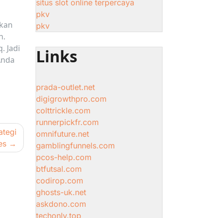
situs slot online terpercaya
pkv
skan
pkv
n.
. Jadi
Links
Anda
prada-outlet.net
digigrowthpro.com
colttrickle.com
runnerpickfr.com
ategi
omnifuture.net
es
gamblingfunnels.com
pcos-help.com
btfutsal.com
codirop.com
ghosts-uk.net
askdono.com
techonly.top