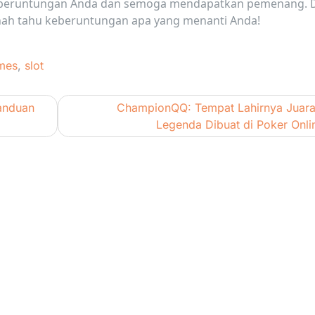
eberuntungan Anda dan semoga mendapatkan pemenang. D
ernah tahu keberuntungan apa yang menanti Anda!
mes
,
slot
Panduan
ChampionQQ: Tempat Lahirnya Juara
Legenda Dibuat di Poker Onli