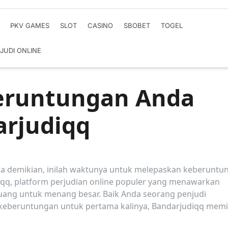
PKV GAMES
SLOT
CASINO
SBOBET
TOGEL
 JUDI ONLINE
eruntungan Anda
rjudiqq
ka demikian, inilah waktunya untuk melepaskan keberuntu
iqq, platform perjudian online populer yang menawarkan
ang untuk menang besar. Baik Anda seorang penjudi
eberuntungan untuk pertama kalinya, Bandarjudiqq memil