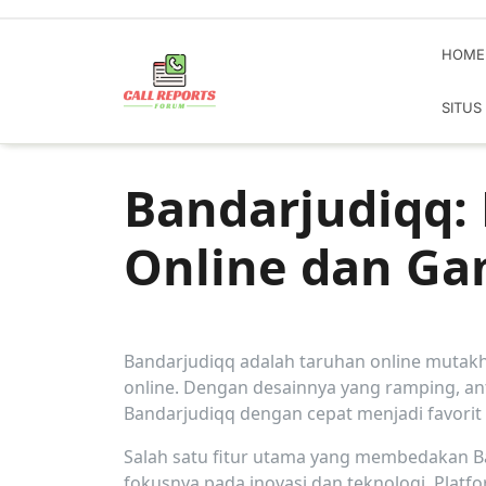
Skip
to
HOME
content
SITUS
Bandarjudiqq:
Online dan Ga
Bandarjudiqq adalah taruhan online mutakh
online. Dengan desainnya yang ramping, a
Bandarjudiqq dengan cepat menjadi favorit 
Salah satu fitur utama yang membedakan Ba
fokusnya pada inovasi dan teknologi. Plat