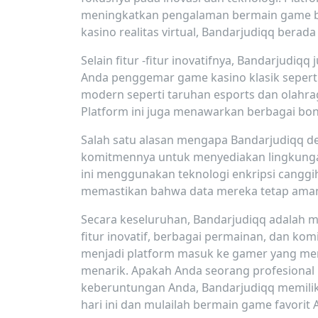
meningkatkan pengalaman bermain game ba
kasino realitas virtual, Bandarjudiqq berada 
Selain fitur -fitur inovatifnya, Bandarjud
Anda penggemar game kasino klasik seperti p
modern seperti taruhan esports dan olahrag
Platform ini juga menawarkan berbagai bo
Salah satu alasan mengapa Bandarjudiqq de
komitmennya untuk menyediakan lingkung
ini menggunakan teknologi enkripsi canggi
memastikan bahwa data mereka tetap aman 
Secara keseluruhan, Bandarjudiqq adalah m
fitur inovatif, berbagai permainan, dan k
menjadi platform masuk ke gamer yang me
menarik. Apakah Anda seorang profesional
keberuntungan Anda, Bandarjudiqq memilik
hari ini dan mulailah bermain game favorit 