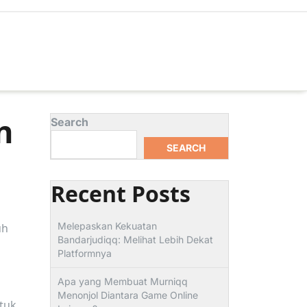
n
Search
SEARCH
Recent Posts
Melepaskan Kekuatan
uh
Bandarjudiqq: Melihat Lebih Dekat
Platformnya
Apa yang Membuat Murniqq
Menonjol Diantara Game Online
tuk