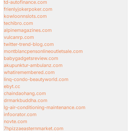
td-autofinance.com
frienlyjokerpoker.com
kowloonnslots.com
techibro.com
alpinemagazines.com
vulcanrp.com
twitter-trend-blog.com
montblancpensonlineoutletsale.com
babygadgetsreview.com
akupunktur-ambulanz.com
whatiremembered.com
linq-condo-beautyworld.com
ebyt.cc
chaindaohang.com
drmarkbuddha.com
lg-air-conditioning-maintenance.com
infoorator.com
novte.com
7hpizzaeasternmarket.com