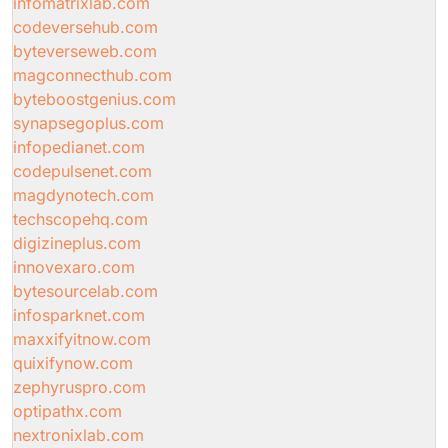
infomatrixlab.com
codeversehub.com
byteverseweb.com
magconnecthub.com
byteboostgenius.com
synapsegoplus.com
infopedianet.com
codepulsenet.com
magdynotech.com
techscopehq.com
digizineplus.com
innovexaro.com
bytesourcelab.com
infosparknet.com
maxxifyitnow.com
quixifynow.com
zephyruspro.com
optipathx.com
nextronixlab.com