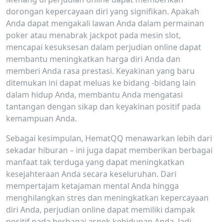
dorongan kepercayaan diri yang signifikan. Apakah
Anda dapat mengakali lawan Anda dalam permainan
poker atau menabrak jackpot pada mesin slot,
mencapai kesuksesan dalam perjudian online dapat
membantu meningkatkan harga diri Anda dan
memberi Anda rasa prestasi. Keyakinan yang baru
ditemukan ini dapat meluas ke bidang -bidang lain
dalam hidup Anda, membantu Anda mengatasi
tantangan dengan sikap dan keyakinan positif pada
kemampuan Anda.
Sebagai kesimpulan, HematQQ menawarkan lebih dari
sekadar hiburan – ini juga dapat memberikan berbagai
manfaat tak terduga yang dapat meningkatkan
kesejahteraan Anda secara keseluruhan. Dari
mempertajam ketajaman mental Anda hingga
menghilangkan stres dan meningkatkan kepercayaan
diri Anda, perjudian online dapat memiliki dampak
positif pada berbagai aspek kehidupan Anda. Jadi