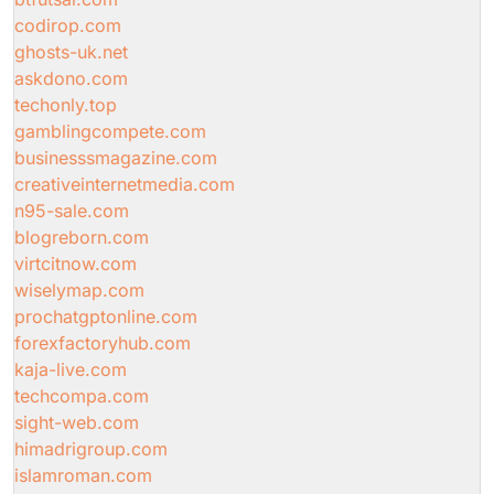
codirop.com
ghosts-uk.net
askdono.com
techonly.top
gamblingcompete.com
businesssmagazine.com
creativeinternetmedia.com
n95-sale.com
blogreborn.com
virtcitnow.com
wiselymap.com
prochatgptonline.com
forexfactoryhub.com
kaja-live.com
techcompa.com
sight-web.com
himadrigroup.com
islamroman.com