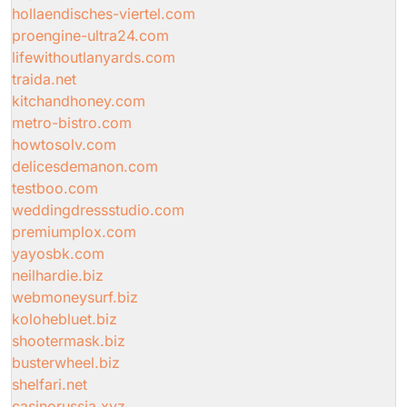
hollaendisches-viertel.com
proengine-ultra24.com
lifewithoutlanyards.com
traida.net
kitchandhoney.com
metro-bistro.com
howtosolv.com
delicesdemanon.com
testboo.com
weddingdressstudio.com
premiumplox.com
yayosbk.com
neilhardie.biz
webmoneysurf.biz
kolohebluet.biz
shootermask.biz
busterwheel.biz
shelfari.net
casinorussia.xyz