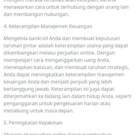
menawarkan cara untuk terhubung dengan orang lain
dan membangun hubungan.
4. Keterampilan Manajemen Keuangan
Mengelola bankroll Anda dan membuat keputusan
taruhan pintar adalah keterampilan utama yang dapat
dikembangkan melalui perjudian online. Dengan
mempelajari cara menganggarkan uang Anda,
menetapkan batasan, dan membuat taruhan strategis,
Anda dapat meningkatkan keterampilan manajemen
keuangan Anda dan menjadi penjudi yang lebih
bertanggung jawab. Keterampilan ini juga dapat
diterjemahkan ke bidang lain dalam hidup Anda, seperti
penganggaran untuk pengeluaran harian atau
menabung untuk masa depan.
5. Peningkatan Keyakinan
Menang di perjudian online dapat memberikan