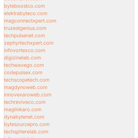
byteboostco.com
elektrabyteco.com
magconnectxpert.com
truzestgenius.com
techpulsenet.com
zephyrtechxpert.com
infovortexco.com
digizinelab.com
techwavego.com
codepulsex.com
techscopetech.com
magdynoweb.com
innovexaroweb.com
techreviveco.com
maglinkaro.com
dynabytenet.com
bytesourcepro.com
techspherelab.com