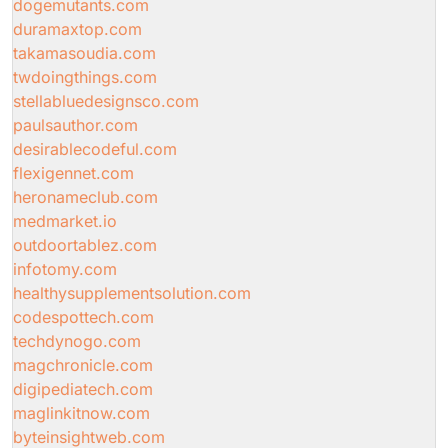
dogemutants.com
duramaxtop.com
takamasoudia.com
twdoingthings.com
stellabluedesignsco.com
paulsauthor.com
desirablecodeful.com
flexigennet.com
heronameclub.com
medmarket.io
outdoortablez.com
infotomy.com
healthysupplementsolution.com
codespottech.com
techdynogo.com
magchronicle.com
digipediatech.com
maglinkitnow.com
byteinsightweb.com