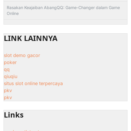
Rasakan Keajaiban AbangQQ: Game-Changer dalam Game
Online
LINK LAINNYA
slot demo gacor
poker
qq
qiuqiu
situs slot online terpercaya
pkv
pkv
Links