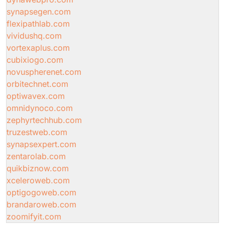
synapsegen.com
flexipathlab.com
vividushq.com
vortexaplus.com
cubixiogo.com
novuspherenet.com
orbitechnet.com
optiwavex.com
omnidynoco.com
zephyrtechhub.com
truzestweb.com
synapsexpert.com
zentarolab.com
quikbiznow.com
xceleroweb.com
optigogoweb.com
brandaroweb.com
zoomifyit.com