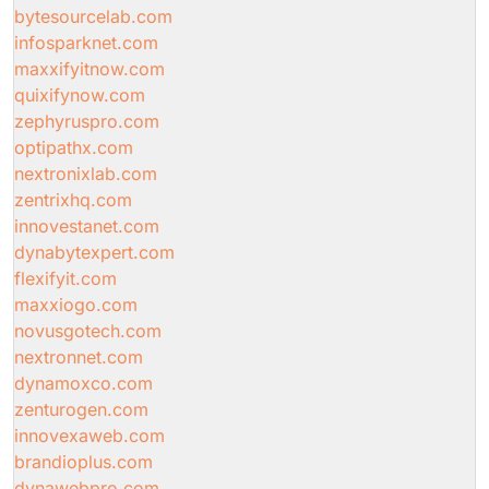
bytesourcelab.com
infosparknet.com
maxxifyitnow.com
quixifynow.com
zephyruspro.com
optipathx.com
nextronixlab.com
zentrixhq.com
innovestanet.com
dynabytexpert.com
flexifyit.com
maxxiogo.com
novusgotech.com
nextronnet.com
dynamoxco.com
zenturogen.com
innovexaweb.com
brandioplus.com
dynawebpro.com