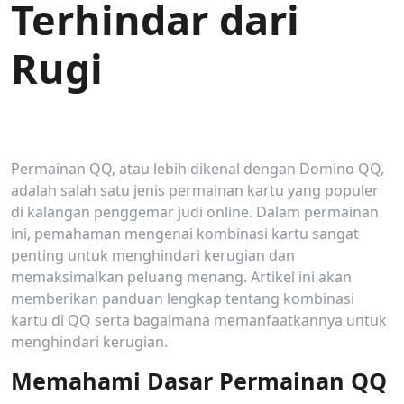
Terhindar dari
Rugi
Permainan QQ, atau lebih dikenal dengan Domino QQ,
adalah salah satu jenis permainan kartu yang populer
di kalangan penggemar judi online. Dalam permainan
ini, pemahaman mengenai kombinasi kartu sangat
penting untuk menghindari kerugian dan
memaksimalkan peluang menang. Artikel ini akan
memberikan panduan lengkap tentang kombinasi
kartu di QQ serta bagaimana memanfaatkannya untuk
menghindari kerugian.
Memahami Dasar Permainan QQ