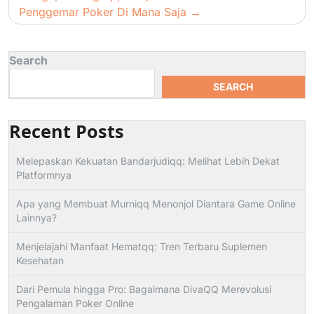
Penggemar Poker Di Mana Saja
Search
SEARCH
Recent Posts
Melepaskan Kekuatan Bandarjudiqq: Melihat Lebih Dekat
Platformnya
Apa yang Membuat Murniqq Menonjol Diantara Game Online
Lainnya?
Menjelajahi Manfaat Hematqq: Tren Terbaru Suplemen
Kesehatan
Dari Pemula hingga Pro: Bagaimana DivaQQ Merevolusi
Pengalaman Poker Online