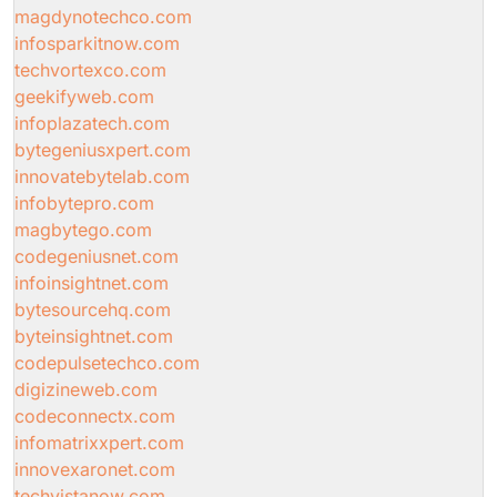
magdynotechco.com
infosparkitnow.com
techvortexco.com
geekifyweb.com
infoplazatech.com
bytegeniusxpert.com
innovatebytelab.com
infobytepro.com
magbytego.com
codegeniusnet.com
infoinsightnet.com
bytesourcehq.com
byteinsightnet.com
codepulsetechco.com
digizineweb.com
codeconnectx.com
infomatrixxpert.com
innovexaronet.com
techvistanow.com