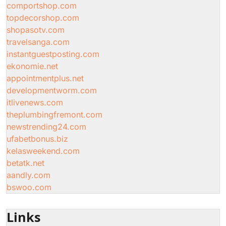
comportshop.com
topdecorshop.com
shopasotv.com
travelsanga.com
instantguestposting.com
ekonomie.net
appointmentplus.net
developmentworm.com
itlivenews.com
theplumbingfremont.com
newstrending24.com
ufabetbonus.biz
kelasweekend.com
betatk.net
aandly.com
bswoo.com
Links