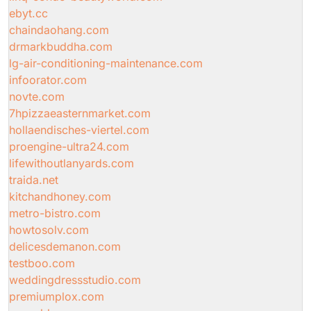
ebyt.cc
chaindaohang.com
drmarkbuddha.com
lg-air-conditioning-maintenance.com
infoorator.com
novte.com
7hpizzaeasternmarket.com
hollaendisches-viertel.com
proengine-ultra24.com
lifewithoutlanyards.com
traida.net
kitchandhoney.com
metro-bistro.com
howtosolv.com
delicesdemanon.com
testboo.com
weddingdressstudio.com
premiumplox.com