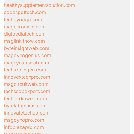
healthysupplementsolution.com
codespottech.com
techdynogo.com
magchronicle.com
digipediatech.com
maglinkitnow.com
byteinsightweb.com
magdynogenius.com
magsynapselab.com
techtronixgen.com
innovextechpro.com
magcircuitweb.com
techscopexpert.com
techpediaweb.com
bytelabgenius.com
innovatetechco.com
magdynopro.com
infoplazapro.com