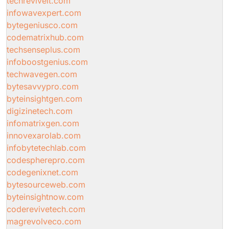
techreviveit.com
infowavexpert.com
bytegeniusco.com
codematrixhub.com
techsenseplus.com
infoboostgenius.com
techwavegen.com
bytesavvypro.com
byteinsightgen.com
digizinetech.com
infomatrixgen.com
innovexarolab.com
infobytetechlab.com
codespherepro.com
codegenixnet.com
bytesourceweb.com
byteinsightnow.com
coderevivetech.com
magrevolveco.com