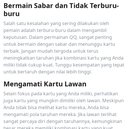
Bermain Sabar dan Tidak Terburu-
buru
Salah satu kesalahan yang sering dilakukan oleh
pemain adalah terburu-buru dalam mengambil
keputusan. Dalam permainan QQ, sangat penting
untuk bermain dengan sabar dan menunggu kartu
terbaik. Jangan mudah tergoda untuk terus
meningkatkan taruhan jika kombinasi kartu yang Anda
miliki tidak cukup kuat. Tunggu kesempatan yang tepat
untuk bertaruh dengan nilai lebih tinggi.
Mengamati Kartu Lawan
Selain fokus pada kartu yang Anda miliki, perhatikan
juga kartu yang mungkin dimiliki oleh lawan. Meskipun
Anda tidak bisa melihat kartu mereka, Anda bisa
mengamati pola taruhan mereka. Jika lawan terlihat
sangat percaya diri dengan taruhannya, kemungkinan
besar mereka memiliki kombinasi kartu yang kuat.