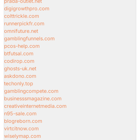
prada-outlet.net
digigrowthpro.com
colttrickle.com
runnerpickfr.com
omnifuture.net
gamblingfunnels.com
pcos-help.com
btfutsal.com
codirop.com
ghosts-uk.net
askdono.com
techonly.top
gamblingcompete.com
businesssmagazine.com
creativeinternetmedia.com
n95-sale.com
blogreborn.com
virtcitnow.com
wiselymap.com